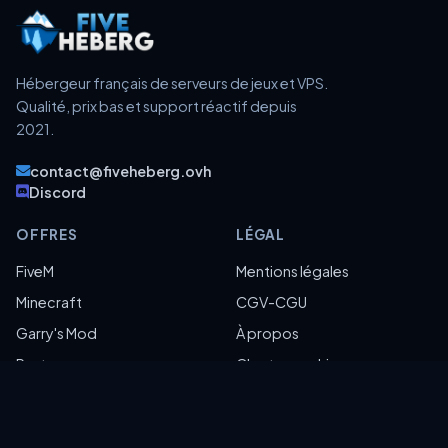
Hébergeur français de serveurs de jeux et VPS.
Qualité, prix bas et support réactif depuis
2021.
contact@fiveheberg.ovh
Discord
OFFRES
LÉGAL
FiveM
Mentions légales
Minecraft
CGV-CGU
Garry's Mod
À propos
Rust
Charte graphique
VPS KVM
FAQ
Web
Recrutement